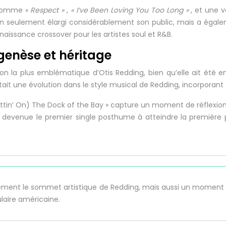
s comme
« Respect »
,
« I’ve Been Loving You Too Long »
, et une
seulement élargi considérablement son public, mais a égaleme
aissance crossover pour les artistes soul et R&B.
: genèse et héritage
on la plus emblématique d’Otis Redding, bien qu’elle ait été e
ait une évolution dans le style musical de Redding, incorporant
« (Sittin’ On) The Dock of the Bay » capture un moment de réflexi
 est devenue le premier single posthume à atteindre la première 
lement le sommet artistique de Redding, mais aussi un moment pi
laire américaine.