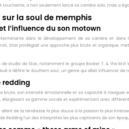
é touchante, a non seulement lancé sa carrière solo, mais a éga
 sur la soul de memphis
 et l’influence du son motown
déterminante dans le développement de sa carrière et dans l
oit, Stax privilégiait une approche plus brute et organique, me
ens de studio de Stax, notamment le groupe Booker T. & the M.G.
ibué à définir le
Southern soul
, un genre qui allait influencer de
e redding
nce brute, son intensité émotionnelle et sa capacité à naviguer
que, élargissant sa gamme vocale et expérimentant avec différen
ant de la tendresse la plus douce à la passion la plus intense
e Redding l’un des interprètes les plus captivants de son époqu