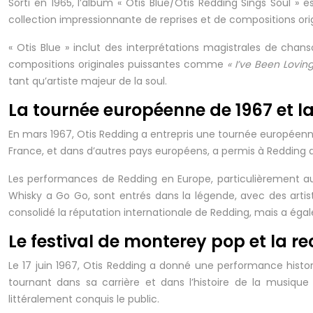
Sorti en 1965, l’album « Otis Blue/Otis Redding Sings Soul 
collection impressionnante de reprises et de compositions orig
« Otis Blue » inclut des interprétations magistrales de c
compositions originales puissantes comme
« I’ve Been Lovi
tant qu’artiste majeur de la soul.
La tournée européenne de 1967 et l
En mars 1967, Otis Redding a entrepris une tournée européenne
France, et dans d’autres pays européens, a permis à Redding d
Les performances de Redding en Europe, particulièrement a
Whisky a Go Go, sont entrés dans la légende, avec des artis
consolidé la réputation internationale de Redding, mais a ég
Le festival de monterey pop et la 
Le 17 juin 1967, Otis Redding a donné une performance histo
tournant dans sa carrière et dans l’histoire de la musique
littéralement conquis le public.