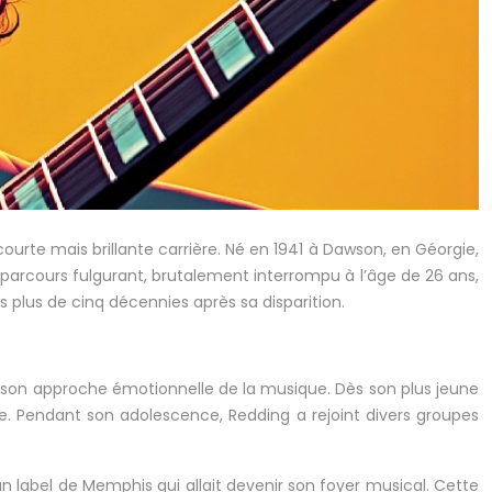
rte mais brillante carrière. Né en 1941 à Dawson, en Géorgie,
parcours fulgurant, brutalement interrompu à l’âge de 26 ans,
s plus de cinq décennies après sa disparition.
 son approche émotionnelle de la musique. Dès son plus jeune
que. Pendant son adolescence, Redding a rejoint divers groupes
n label de Memphis qui allait devenir son foyer musical. Cette