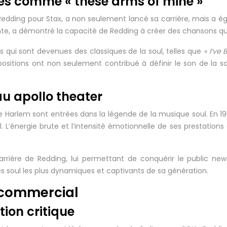
les comme « these arms of mine »
Redding pour Stax, a non seulement lancé sa carrière, mais a ég
nte, a démontré la capacité de Redding à créer des chansons qu
ns qui sont devenues des classiques de la soul, telles que
« I’ve
ositions ont non seulement contribué à définir le son de la
au apollo theater
 Harlem sont entrées dans la légende de la musique soul. En 196
L’énergie brute et l’intensité émotionnelle de ses prestations o
rière de Redding, lui permettant de conquérir le public ne
s soul les plus dynamiques et captivants de sa génération.
s commercial
tion critique