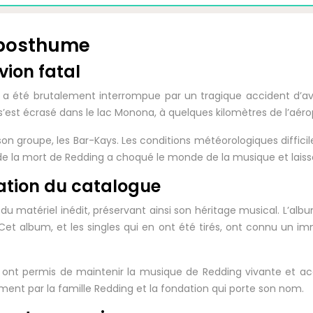
e posthume
vion fatal
 a été brutalement interrompue par un tragique accident d’av
s’est écrasé dans le lac Monona, à quelques kilomètres de l’aér
 groupe, les Bar-Kays. Les conditions météorologiques difficile
de la mort de Redding a choqué le monde de la musique et laiss
vation du catalogue
 du matériel inédit, préservant ainsi son héritage musical. L’al
 Cet album, et les singles qui en ont été tirés, ont connu un
 ont permis de maintenir la musique de Redding vivante et acc
nt par la famille Redding et la fondation qui porte son nom.