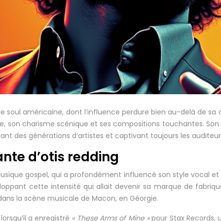
oul américaine, dont l’influence perdure bien au-delà de sa cou
nte, son charisme scénique et ses compositions touchantes. Son 
rant des générations d’artistes et captivant toujours les auditeur
ante d’otis redding
ique gospel, qui a profondément influencé son style vocal et
éveloppant cette intensité qui allait devenir sa marque de fabri
 dans la scène musicale de Macon, en Géorgie.
lorsqu’il a enregistré
« These Arms of Mine »
pour Stax Records, u