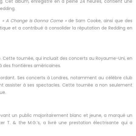
ng. Cet album, enregistré en à peine 24 heures, contient une
Redding.
t
« A Change Is Gonna Come »
de Sam Cooke, ainsi que des
tique et a contribué à consolider la réputation de Redding en
e. Cette tournée, qui incluait des concerts au Royaume-Uni, en
à des frontières américaines.
bordant. Ses concerts à Londres, notamment au célèbre club
ant assister à ses spectacles. Cette tournée a non seulement
ue.
devant un public majoritairement blanc et jeune, a marqué un
 T. & the M.G.’s, a livré une prestation électrisante qui a