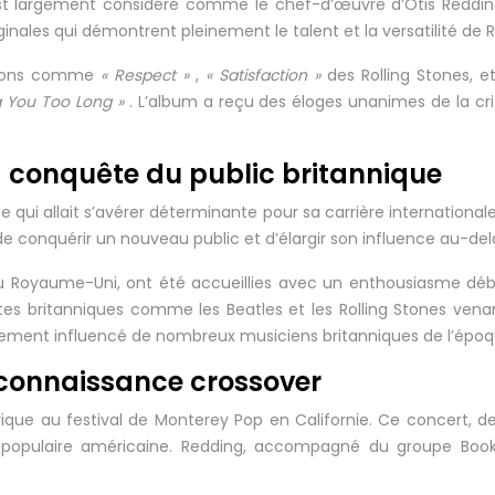
» est largement considéré comme le chef-d’œuvre d’Otis Reddi
inales qui démontrent pleinement le talent et la versatilité de 
hansons comme
« Respect »
,
« Satisfaction »
des Rolling Stones, e
ng You Too Long »
. L’album a reçu des éloges unanimes de la cri
a conquête du public britannique
 qui allait s’avérer déterminante pour sa carrière international
e conquérir un nouveau public et d’élargir son influence au-del
u Royaume-Uni, ont été accueillies avec un enthousiasme dé
tes britanniques comme les Beatles et les Rolling Stones ven
alement influencé de nombreux musiciens britanniques de l’époq
reconnaissance crossover
rique au festival de Monterey Pop en Californie. Ce concert, 
 populaire américaine. Redding, accompagné du groupe Booker