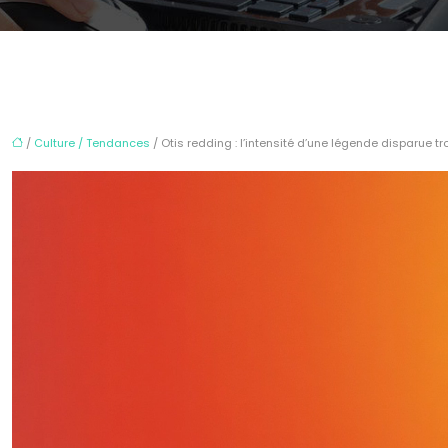
/
Culture / Tendances
/ Otis redding : l’intensité d’une légende disparue tro